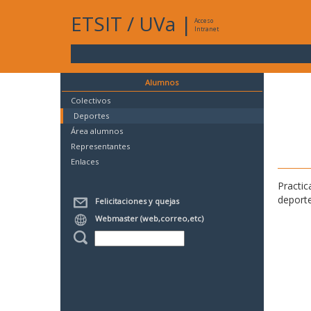
ETSIT
/
UVa
|
Acceso
Intranet
Alumnos
Colectivos
Deportes
Área alumnos
Representantes
Enlaces
Practic
deporte
Felicitaciones y quejas
Webmaster (web,correo,etc)