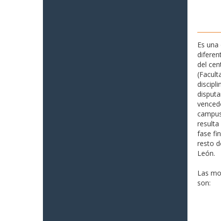
Es una 
diferen
del cen
(Facult
discipl
disputa
vencedo
campus 
resulta
fase fi
resto d
León.
Las mo
son: