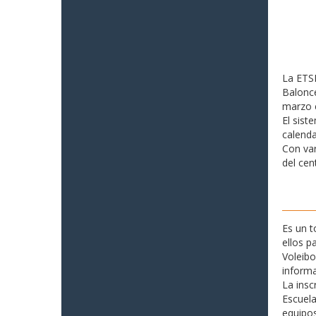
La ETSI
Balonce
marzo c
El sist
calenda
Con var
del cen
Es un 
ellos p
Voleibo
informa
La insc
Escuela
equipos