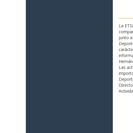
La ETSI
compar
junto a
Deporte
carácte
informa
Hernán
Las act
importa
Deporte
Directo
Activid