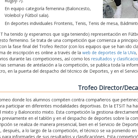
Rugby-7).
En equipo categoría femenina (Baloncesto,
Voleibol y Fútbol sala).
En deportes individuales Frontenis, Tenis, Tenis de mesa, Bádmint
T ha tenido (y esperamos que siga teniendo) representación en Fútbo
sto femenino. Se trata de una competición que comienza a principios
on la fase final del Trofeo Rector (con los equipos que se han ido cla
ema de inscripción es online a través de la
web de deportes de la UVa
,
rios durante las competiciones, así como los
resultados y clasificaci
ias semanas de antelación a la competición, se publica toda la infor
tro, en la puerta del despacho del técnico de Deportes, y en el Servi
Trofeo Director/Dec
torneo donde los alumnos compiten contra compañeros que pertenec
ara participar en diferentes modalidades deportivas. En la ETSIT ha h
l mixto y Baloncesto mixto. Esta competición la gestiona directament
 previamente en el tablón y en el despacho de deportes sobre la com
ripción se realiza de manera presencial, bien en el Servicio de Depor
, después, a lo largo de la competición, el técnico se va poniendo en
 para informarles de sus resultados y clasificaciónes. Esta competici