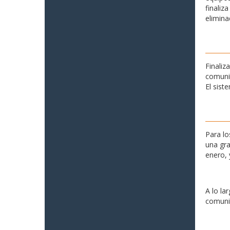
finaliz
elimina
Finaliz
comunid
El sist
Para lo
una gra
enero, 
A lo la
comunid