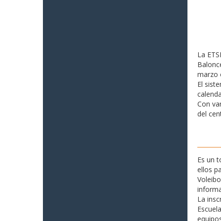
La ETSI
Balonce
marzo c
El sist
calenda
Con var
del cen
Es un 
ellos p
Voleibo
informa
La insc
Escuela
equipos