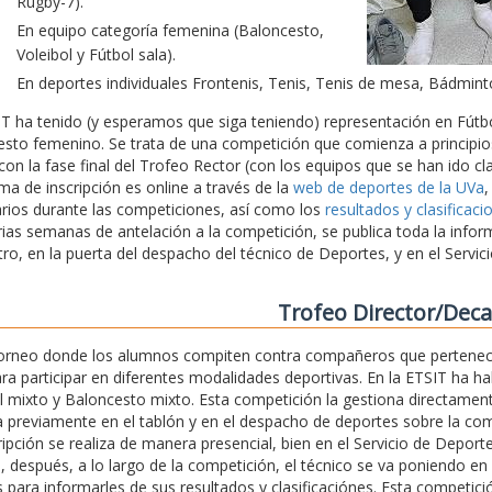
Rugby-7).
En equipo categoría femenina (Baloncesto,
Voleibol y Fútbol sala).
En deportes individuales Frontenis, Tenis, Tenis de mesa, Bádmint
T ha tenido (y esperamos que siga teniendo) representación en Fútbo
sto femenino. Se trata de una competición que comienza a principios
on la fase final del Trofeo Rector (con los equipos que se han ido cla
ema de inscripción es online a través de la
web de deportes de la UVa
,
rios durante las competiciones, así como los
resultados y clasificaci
ias semanas de antelación a la competición, se publica toda la infor
tro, en la puerta del despacho del técnico de Deportes, y en el Servi
Trofeo Director/Dec
torneo donde los alumnos compiten contra compañeros que pertenec
ara participar en diferentes modalidades deportivas. En la ETSIT ha h
l mixto y Baloncesto mixto. Esta competición la gestiona directament
 previamente en el tablón y en el despacho de deportes sobre la com
ripción se realiza de manera presencial, bien en el Servicio de Depor
, después, a lo largo de la competición, el técnico se va poniendo en
 para informarles de sus resultados y clasificaciónes. Esta competici