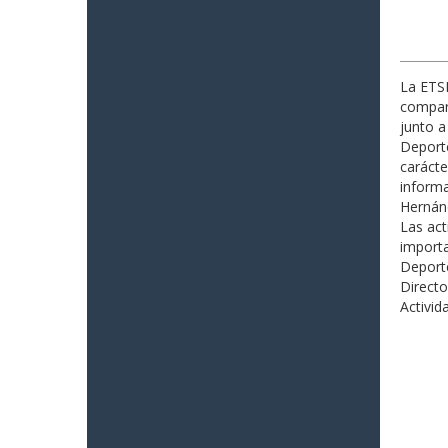
La ETSI
compar
junto a
Deporte
carácte
informa
Hernán
Las act
importa
Deporte
Directo
Activid