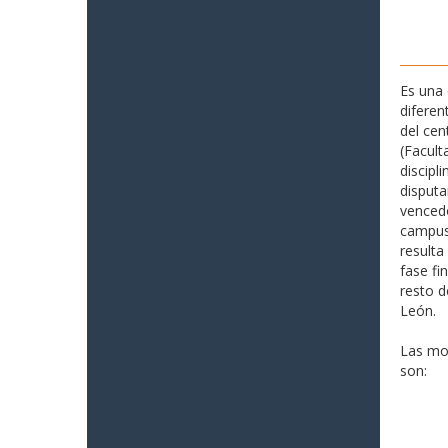
Es una 
diferen
del cen
(Facult
discipl
disputa
vencedo
campus 
resulta
fase fi
resto d
León.
Las mo
son: