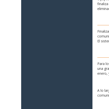
finaliz
elimina
Finaliz
comunid
El sist
Para lo
una gra
enero, 
A lo la
comunid