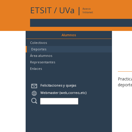
ETSIT
/
UVa
|
Acceso
Intranet
Alumnos
Colectivos
Deportes
Área alumnos
Representantes
Enlaces
Practic
deporte
Felicitaciones y quejas
Webmaster (web,correo,etc)