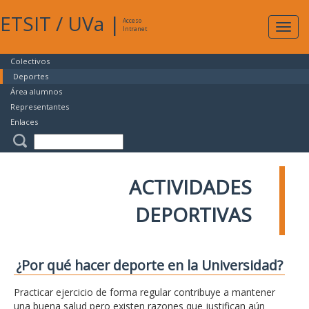
ETSIT
/
UVa
|
Acceso
Expan
Intranet
naveg
Colectivos
Deportes
Área alumnos
Representantes
Enlaces
ACTIVIDADES
DEPORTIVAS
¿Por qué hacer deporte en la Universidad?
Practicar ejercicio de forma regular contribuye a mantener
una buena salud pero existen razones que justifican aún