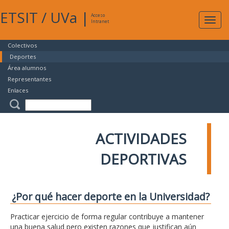
ETSIT
/
UVa
|
Acceso
Expan
Intranet
naveg
Colectivos
Deportes
Área alumnos
Representantes
Enlaces
ACTIVIDADES
DEPORTIVAS
¿Por qué hacer deporte en la Universidad?
Practicar ejercicio de forma regular contribuye a mantener
una buena salud pero existen razones que justifican aún