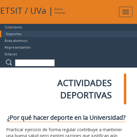
ETSIT
/
UVa
|
Acceso
Expan
Intranet
naveg
Colectivos
Deportes
Área alumnos
Representantes
Enlaces
ACTIVIDADES
DEPORTIVAS
¿Por qué hacer deporte en la Universidad?
Practicar ejercicio de forma regular contribuye a mantener
una buena salud pero existen razones que justifican aún