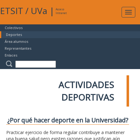
ETSIT
/
UVa
|
Acceso
Expan
Intranet
naveg
Colectivos
Deportes
Área alumnos
Representantes
Enlaces
ACTIVIDADES
DEPORTIVAS
¿Por qué hacer deporte en la Universidad?
Practicar ejercicio de forma regular contribuye a mantener
una buena salud pero existen razones que justifican aún