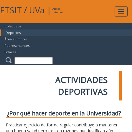
ETSIT
/
UVa
|
Acceso
Expan
Intranet
naveg
Colectivos
Deportes
Área alumnos
Representantes
Enlaces
ACTIVIDADES
DEPORTIVAS
¿Por qué hacer deporte en la Universidad?
Practicar ejercicio de forma regular contribuye a mantener
una buena salud pero existen razones que justifican aún