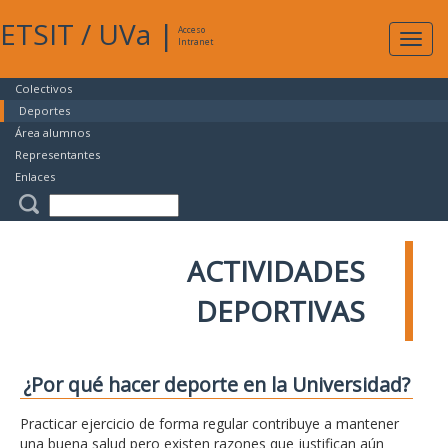
ETSIT
/
UVa
|
Acceso
Expan
Intranet
naveg
Colectivos
Deportes
Área alumnos
Representantes
Enlaces
ACTIVIDADES
DEPORTIVAS
¿Por qué hacer deporte en la Universidad?
Practicar ejercicio de forma regular contribuye a mantener
una buena salud pero existen razones que justifican aún