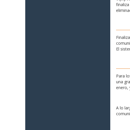
finaliz
elimina
Finaliz
comunid
El sist
Para lo
una gra
enero, 
A lo la
comunid