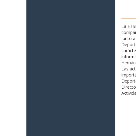
La ETSI
compar
junto a
Deporte
carácte
informa
Hernán
Las act
importa
Deporte
Directo
Activid