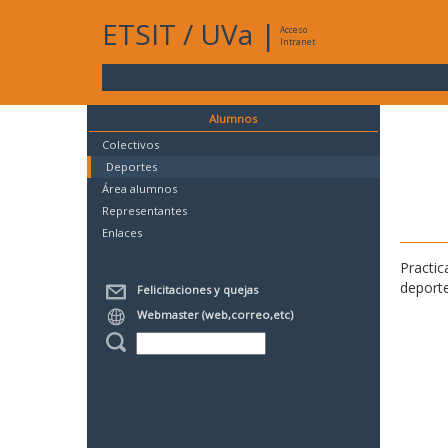
ETSIT
/
UVa
|
Acceso
Intranet
Alumnos
Colectivos
Deportes
Área alumnos
Representantes
Enlaces
Practic
deporte
Felicitaciones y quejas
Webmaster (web,correo,etc)