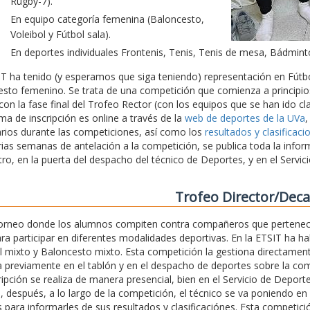
Rugby-7).
En equipo categoría femenina (Baloncesto,
Voleibol y Fútbol sala).
En deportes individuales Frontenis, Tenis, Tenis de mesa, Bádmint
T ha tenido (y esperamos que siga teniendo) representación en Fútbo
sto femenino. Se trata de una competición que comienza a principios
on la fase final del Trofeo Rector (con los equipos que se han ido cla
ema de inscripción es online a través de la
web de deportes de la UVa
,
rios durante las competiciones, así como los
resultados y clasificaci
ias semanas de antelación a la competición, se publica toda la infor
tro, en la puerta del despacho del técnico de Deportes, y en el Servi
Trofeo Director/Dec
torneo donde los alumnos compiten contra compañeros que pertenec
ara participar en diferentes modalidades deportivas. En la ETSIT ha h
l mixto y Baloncesto mixto. Esta competición la gestiona directament
 previamente en el tablón y en el despacho de deportes sobre la com
ripción se realiza de manera presencial, bien en el Servicio de Depor
, después, a lo largo de la competición, el técnico se va poniendo en
 para informarles de sus resultados y clasificaciónes. Esta competici