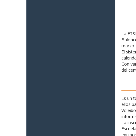
La ETSI
Balonce
marzo c
El sist
calenda
Con var
del cen
Es un 
ellos p
Voleibo
informa
La insc
Escuela
equipos