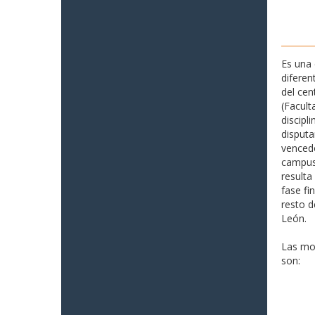
Es una 
diferen
del cen
(Facult
discipl
disputa
vencedo
campus 
resulta
fase fi
resto d
León.
Las mo
son: