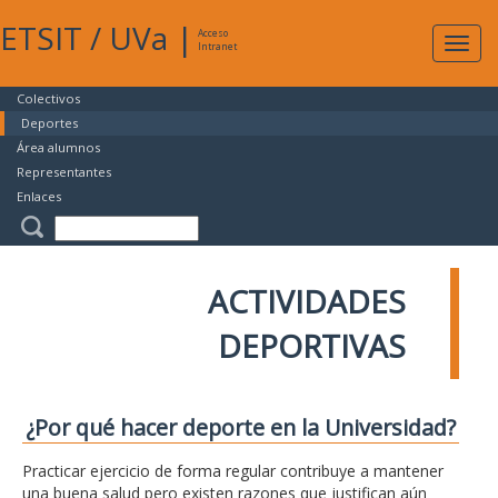
ETSIT
/
UVa
|
Acceso
Expan
Intranet
naveg
Colectivos
Deportes
Área alumnos
Representantes
Enlaces
ACTIVIDADES
DEPORTIVAS
¿Por qué hacer deporte en la Universidad?
Practicar ejercicio de forma regular contribuye a mantener
una buena salud pero existen razones que justifican aún