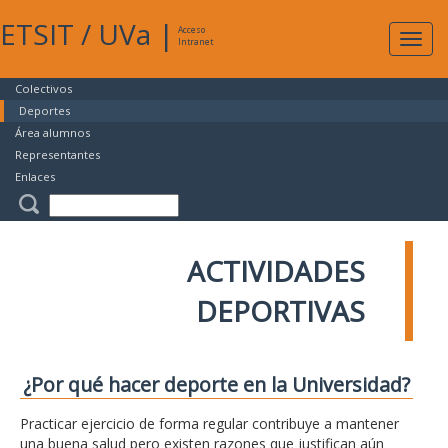
ETSIT
/
UVa
|
Acceso
Expan
Intranet
naveg
Colectivos
Deportes
Área alumnos
Representantes
Enlaces
ACTIVIDADES
DEPORTIVAS
¿Por qué hacer deporte en la Universidad?
Practicar ejercicio de forma regular contribuye a mantener
una buena salud pero existen razones que justifican aún