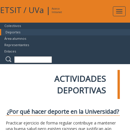
ETSIT
/
UVa
|
Acceso
Expan
Intranet
naveg
Colectivos
Deportes
Área alumnos
Representantes
Enlaces
ACTIVIDADES
DEPORTIVAS
¿Por qué hacer deporte en la Universidad?
Practicar ejercicio de forma regular contribuye a mantener
una buena salud pero existen razones que justifican aún