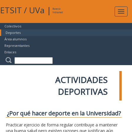
ETSIT
/
UVa
|
Acceso
Expan
Intranet
naveg
Colectivos
Deportes
Área alumnos
Representantes
Enlaces
ACTIVIDADES
DEPORTIVAS
¿Por qué hacer deporte en la Universidad?
Practicar ejercicio de forma regular contribuye a mantener
una buena salud pero existen razones que justifican aún