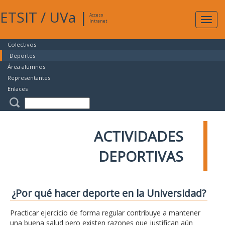
ETSIT
/
UVa
|
Acceso
Expan
Intranet
naveg
Colectivos
Deportes
Área alumnos
Representantes
Enlaces
ACTIVIDADES
DEPORTIVAS
¿Por qué hacer deporte en la Universidad?
Practicar ejercicio de forma regular contribuye a mantener
una buena salud pero existen razones que justifican aún