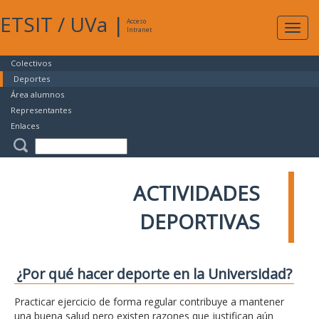
ETSIT
/
UVa
|
Acceso
Expan
Intranet
naveg
Colectivos
Deportes
Área alumnos
Representantes
Enlaces
ACTIVIDADES
DEPORTIVAS
¿Por qué hacer deporte en la Universidad?
Practicar ejercicio de forma regular contribuye a mantener
una buena salud pero existen razones que justifican aún