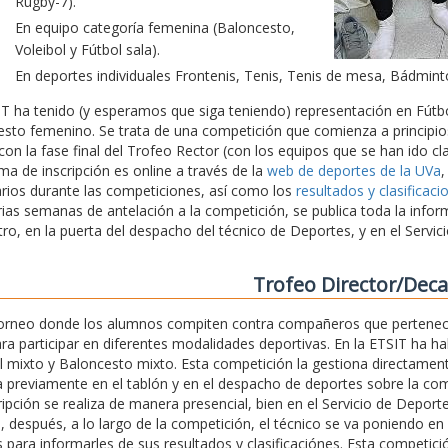
Rugby-7).
En equipo categoría femenina (Baloncesto,
Voleibol y Fútbol sala).
En deportes individuales Frontenis, Tenis, Tenis de mesa, Bádmint
T ha tenido (y esperamos que siga teniendo) representación en Fútbo
sto femenino. Se trata de una competición que comienza a principios
on la fase final del Trofeo Rector (con los equipos que se han ido cla
ema de inscripción es online a través de la
web de deportes de la UVa
,
rios durante las competiciones, así como los
resultados y clasificaci
ias semanas de antelación a la competición, se publica toda la infor
tro, en la puerta del despacho del técnico de Deportes, y en el Servi
Trofeo Director/Dec
torneo donde los alumnos compiten contra compañeros que pertenec
ara participar en diferentes modalidades deportivas. En la ETSIT ha h
l mixto y Baloncesto mixto. Esta competición la gestiona directament
 previamente en el tablón y en el despacho de deportes sobre la com
ripción se realiza de manera presencial, bien en el Servicio de Depor
, después, a lo largo de la competición, el técnico se va poniendo en
 para informarles de sus resultados y clasificaciónes. Esta competici