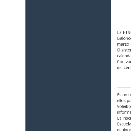
La ETSI
Balonce
marzo c
El sist
calenda
Con var
del cen
Es un 
ellos p
Voleibo
informa
La insc
Escuela
equipos