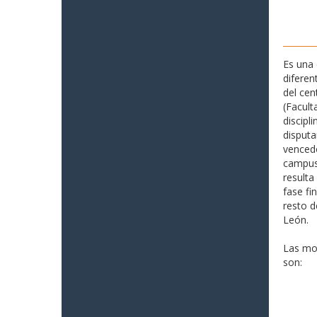
Es una 
diferen
del cen
(Facult
discipl
disputa
vencedo
campus 
resulta
fase fi
resto d
León.
Las mo
son: