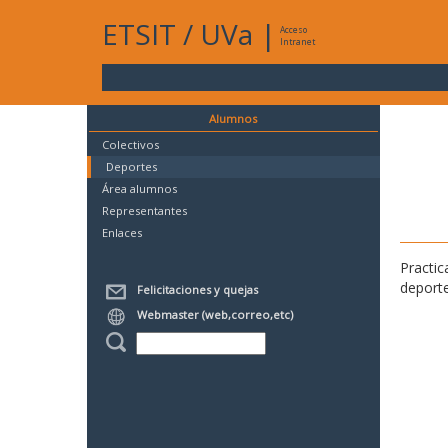
ETSIT
/
UVa
|
Acceso
Intranet
Alumnos
Colectivos
Deportes
Área alumnos
Representantes
Enlaces
Practic
deporte
Felicitaciones y quejas
Webmaster (web,correo,etc)