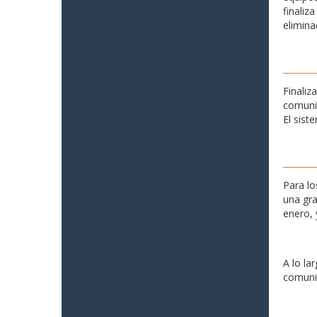
finaliz
elimina
Finaliz
comunid
El sist
Para lo
una gra
enero, 
A lo la
comunid