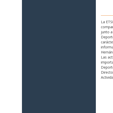
La ETSI
compar
junto a
Deporte
carácte
informa
Hernán
Las act
importa
Deporte
Directo
Activid