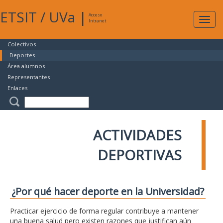
ETSIT
/
UVa
|
Acceso
Expan
Intranet
naveg
Colectivos
Deportes
Área alumnos
Representantes
Enlaces
ACTIVIDADES
DEPORTIVAS
¿Por qué hacer deporte en la Universidad?
Practicar ejercicio de forma regular contribuye a mantener
una buena salud pero existen razones que justifican aún