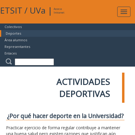
ETSIT
/
UVa
|
Acceso
Expan
Intranet
naveg
Colectivos
Deportes
Área alumnos
Representantes
Enlaces
ACTIVIDADES
DEPORTIVAS
¿Por qué hacer deporte en la Universidad?
Practicar ejercicio de forma regular contribuye a mantener
una buena salud pero existen razones que justifican aún