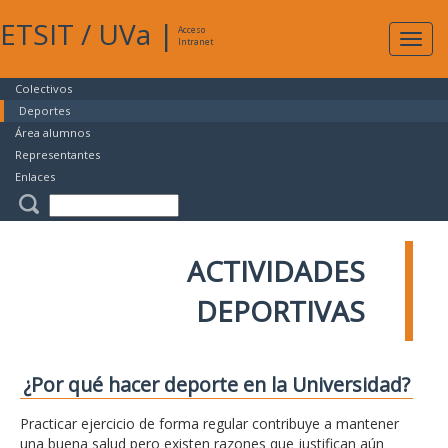
ETSIT
/
UVa
|
Acceso
Expan
Intranet
naveg
Colectivos
Deportes
Área alumnos
Representantes
Enlaces
ACTIVIDADES
DEPORTIVAS
¿Por qué hacer deporte en la Universidad?
Practicar ejercicio de forma regular contribuye a mantener
una buena salud pero existen razones que justifican aún