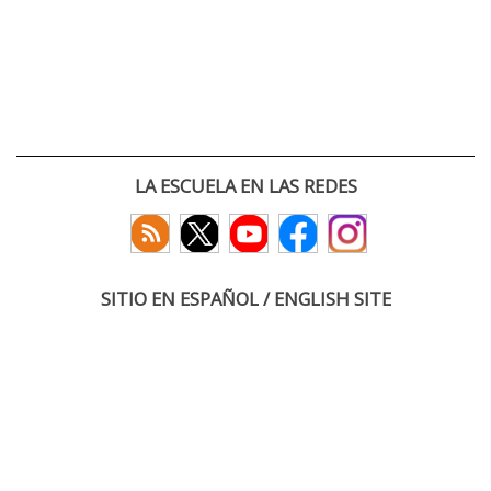
LA ESCUELA EN LAS REDES
SITIO EN ESPAÑOL / ENGLISH SITE
(c) 2026 :: Escuela Técnica Superior de Ingenieros de Telecomunicación
Paseo Belén 15. Campus Miguel Delibes
47011 Valladolid, España
Tel: +34 983 423660
email: infoacceso
tel
uva
es