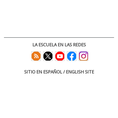
LA ESCUELA EN LAS REDES
SITIO EN ESPAÑOL / ENGLISH SITE
(c) 2026 :: Escuela Técnica Superior de Ingenieros de Telecomunicación
Paseo Belén 15. Campus Miguel Delibes
47011 Valladolid, España
Tel: +34 983 423660
email: infoacceso
tel
uva
es