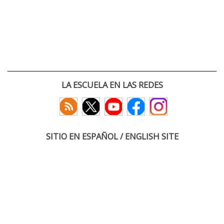
LA ESCUELA EN LAS REDES
SITIO EN ESPAÑOL / ENGLISH SITE
(c) 2026 :: Escuela Técnica Superior de Ingenieros de Telecomunicación
Paseo Belén 15. Campus Miguel Delibes
47011 Valladolid, España
Tel: +34 983 423660
email: infoacceso
tel
uva
es