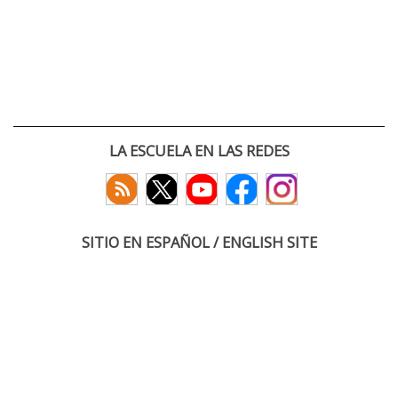
LA ESCUELA EN LAS REDES
SITIO EN ESPAÑOL / ENGLISH SITE
(c) 2026 :: Escuela Técnica Superior de Ingenieros de Telecomunicación
Paseo Belén 15. Campus Miguel Delibes
47011 Valladolid, España
Tel: +34 983 423660
email: infoacceso
tel
uva
es