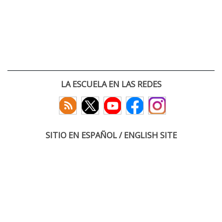
LA ESCUELA EN LAS REDES
SITIO EN ESPAÑOL / ENGLISH SITE
(c) 2026 :: Escuela Técnica Superior de Ingenieros de Telecomunicación
Paseo Belén 15. Campus Miguel Delibes
47011 Valladolid, España
Tel: +34 983 423660
email: infoacceso
tel
uva
es