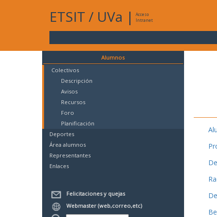
ETSIT
/
UVa
|
Acceso
Intranet
Alumnos
Colectivos
Descripción
Avisos
Recursos
Foro
Planificación
Al
Deportes
Área alumnos
Pr
Representantes
De
Enlaces
Ra
Felicitaciones y quejas
De
Webmaster (web,correo,etc)
Be