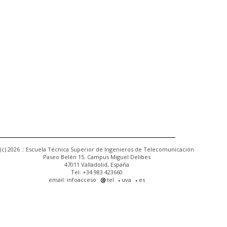
(c) 2026 :: Escuela Técnica Superior de Ingenieros de Telecomunicación
Paseo Belén 15. Campus Miguel Delibes
47011 Valladolid, España
Tel: +34 983 423660
email: infoacceso
tel
uva
es