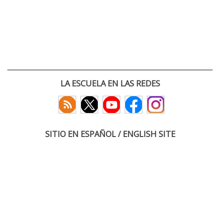
LA ESCUELA EN LAS REDES
SITIO EN ESPAÑOL / ENGLISH SITE
(c) 2026 :: Escuela Técnica Superior de Ingenieros de Telecomunicación
Paseo Belén 15. Campus Miguel Delibes
47011 Valladolid, España
Tel: +34 983 423660
email: infoacceso
tel
uva
es