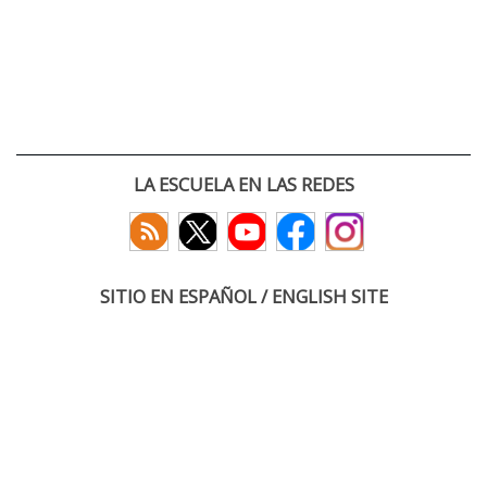
LA ESCUELA EN LAS REDES
SITIO EN ESPAÑOL / ENGLISH SITE
(c) 2026 :: Escuela Técnica Superior de Ingenieros de Telecomunicación
Paseo Belén 15. Campus Miguel Delibes
47011 Valladolid, España
Tel: +34 983 423660
email: infoacceso
tel
uva
es