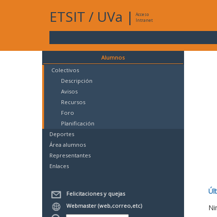
ETSIT
/
UVa
|
Acceso
Intranet
Alumnos
Colectivos
Descripción
Avisos
Recursos
Foro
Planificación
Deportes
Área alumnos
Representantes
Enlaces
Úl
Felicitaciones y quejas
Webmaster (web,correo,etc)
Ni