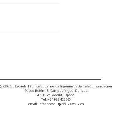
(c) 2026 :: Escuela Técnica Superior de Ingenieros de Telecomunicación
Paseo Belén 15. Campus Miguel Delibes
47011 Valladolid, España
Tel: +34 983 423660
email: infoacceso
tel
uva
es