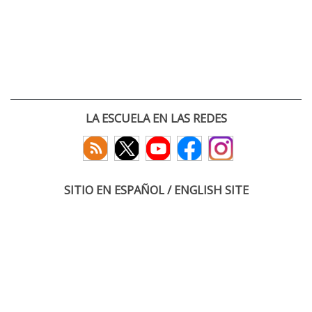
LA ESCUELA EN LAS REDES
SITIO EN ESPAÑOL / ENGLISH SITE
(c) 2026 :: Escuela Técnica Superior de Ingenieros de Telecomunicación
Paseo Belén 15. Campus Miguel Delibes
47011 Valladolid, España
Tel: +34 983 423660
email: infoacceso
tel
uva
es