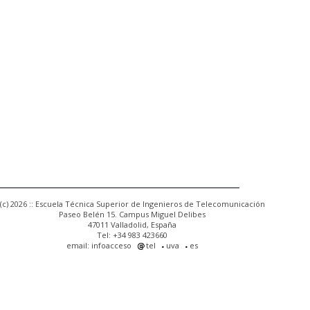
(c) 2026 :: Escuela Técnica Superior de Ingenieros de Telecomunicación
Paseo Belén 15. Campus Miguel Delibes
47011 Valladolid, España
Tel: +34 983 423660
email: infoacceso
tel
uva
es