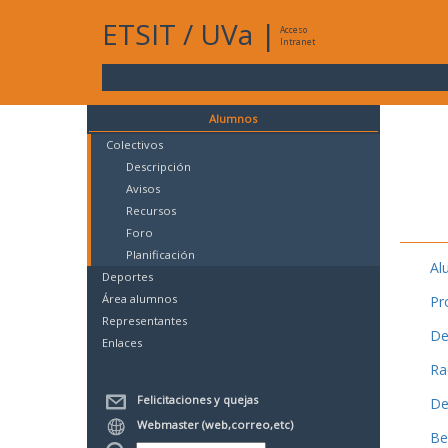
ETSIT
/
UVa
|
Acceso
Intranet
Alumnos
Colectivos
Descripción
Avisos
Recursos
Foro
Planificación
Al
Deportes
Área alumnos
Pr
Representantes
De
Enlaces
Ra
Felicitaciones y quejas
De
Webmaster (web,correo,etc)
Be