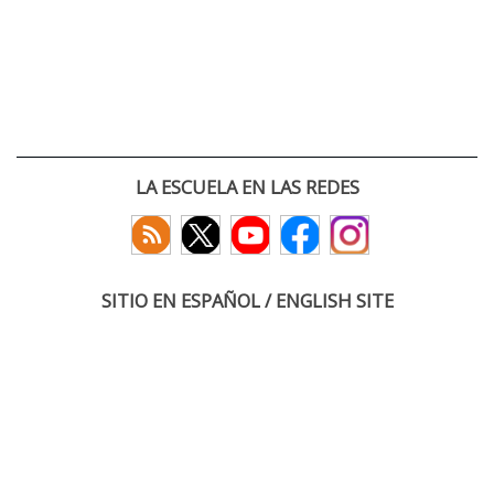
LA ESCUELA EN LAS REDES
SITIO EN ESPAÑOL / ENGLISH SITE
(c) 2026 :: Escuela Técnica Superior de Ingenieros de Telecomunicación
Paseo Belén 15. Campus Miguel Delibes
47011 Valladolid, España
Tel: +34 983 423660
email: infoacceso
tel
uva
es