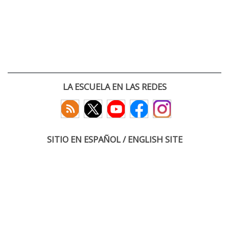
LA ESCUELA EN LAS REDES
SITIO EN ESPAÑOL / ENGLISH SITE
(c) 2026 :: Escuela Técnica Superior de Ingenieros de Telecomunicación
Paseo Belén 15. Campus Miguel Delibes
47011 Valladolid, España
Tel: +34 983 423660
email: infoacceso
tel
uva
es