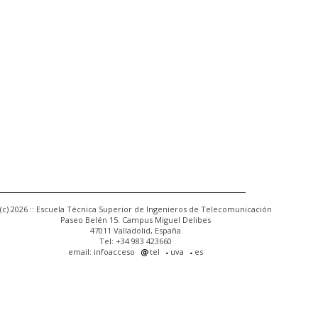
(c) 2026 :: Escuela Técnica Superior de Ingenieros de Telecomunicación
Paseo Belén 15. Campus Miguel Delibes
47011 Valladolid, España
Tel: +34 983 423660
email: infoacceso
tel
uva
es