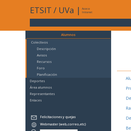
ETSIT
/
UVa
|
Acceso
Intranet
Alumnos
Colectivos
Descripción
Avisos
Recursos
Foro
Planificación
Al
Deportes
Área alumnos
Pr
Representantes
De
Enlaces
Ra
Felicitaciones y quejas
De
Webmaster (web,correo,etc)
Be