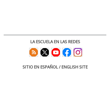
LA ESCUELA EN LAS REDES
SITIO EN ESPAÑOL / ENGLISH SITE
(c) 2026 :: Escuela Técnica Superior de Ingenieros de Telecomunicación
Paseo Belén 15. Campus Miguel Delibes
47011 Valladolid, España
Tel: +34 983 423660
email: infoacceso
tel
uva
es