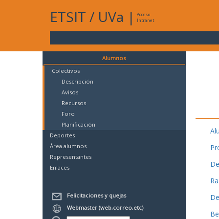
ETSIT
/
UVa
|
Acceso
Intranet
Alumnos
Colectivos
Descripción
Avisos
Recursos
Foro
Planificación
Al
Deportes
Área alumnos
Pr
Representantes
De
Enlaces
Ra
Felicitaciones y quejas
De
Webmaster (web,correo,etc)
Be