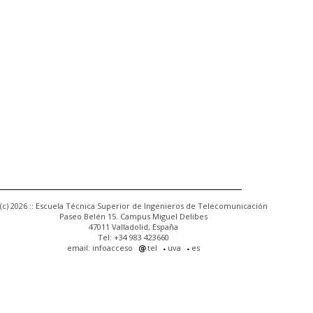
(c) 2026 :: Escuela Técnica Superior de Ingenieros de Telecomunicación
Paseo Belén 15. Campus Miguel Delibes
47011 Valladolid, España
Tel: +34 983 423660
email: infoacceso
tel
uva
es