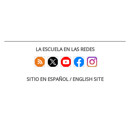
LA ESCUELA EN LAS REDES
SITIO EN ESPAÑOL / ENGLISH SITE
(c) 2026 :: Escuela Técnica Superior de Ingenieros de Telecomunicación
Paseo Belén 15. Campus Miguel Delibes
47011 Valladolid, España
Tel: +34 983 423660
email: infoacceso
tel
uva
es