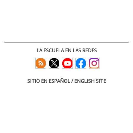
LA ESCUELA EN LAS REDES
SITIO EN ESPAÑOL / ENGLISH SITE
(c) 2026 :: Escuela Técnica Superior de Ingenieros de Telecomunicación
Paseo Belén 15. Campus Miguel Delibes
47011 Valladolid, España
Tel: +34 983 423660
email: infoacceso
tel
uva
es