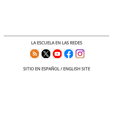
LA ESCUELA EN LAS REDES
SITIO EN ESPAÑOL / ENGLISH SITE
(c) 2026 :: Escuela Técnica Superior de Ingenieros de Telecomunicación
Paseo Belén 15. Campus Miguel Delibes
47011 Valladolid, España
Tel: +34 983 423660
email: infoacceso
tel
uva
es