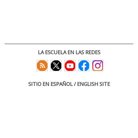
LA ESCUELA EN LAS REDES
SITIO EN ESPAÑOL / ENGLISH SITE
(c) 2026 :: Escuela Técnica Superior de Ingenieros de Telecomunicación
Paseo Belén 15. Campus Miguel Delibes
47011 Valladolid, España
Tel: +34 983 423660
email: infoacceso
tel
uva
es