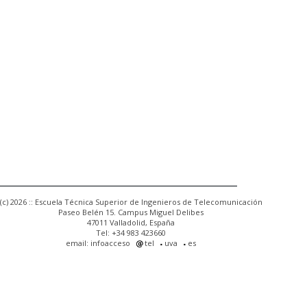
(c) 2026 :: Escuela Técnica Superior de Ingenieros de Telecomunicación
Paseo Belén 15. Campus Miguel Delibes
47011 Valladolid, España
Tel: +34 983 423660
email: infoacceso
tel
uva
es