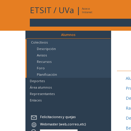
ETSIT
/
UVa
|
Acceso
Intranet
Alumnos
Colectivos
Descripción
Avisos
Recursos
Foro
Planificación
Al
Deportes
Área alumnos
Pr
Representantes
De
Enlaces
Ra
Felicitaciones y quejas
De
Webmaster (web,correo,etc)
Be