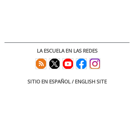
LA ESCUELA EN LAS REDES
SITIO EN ESPAÑOL / ENGLISH SITE
(c) 2026 :: Escuela Técnica Superior de Ingenieros de Telecomunicación
Paseo Belén 15. Campus Miguel Delibes
47011 Valladolid, España
Tel: +34 983 423660
email: infoacceso
tel
uva
es