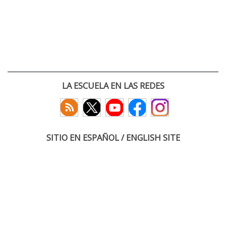
LA ESCUELA EN LAS REDES
SITIO EN ESPAÑOL / ENGLISH SITE
(c) 2026 :: Escuela Técnica Superior de Ingenieros de Telecomunicación
Paseo Belén 15. Campus Miguel Delibes
47011 Valladolid, España
Tel: +34 983 423660
email: infoacceso
tel
uva
es