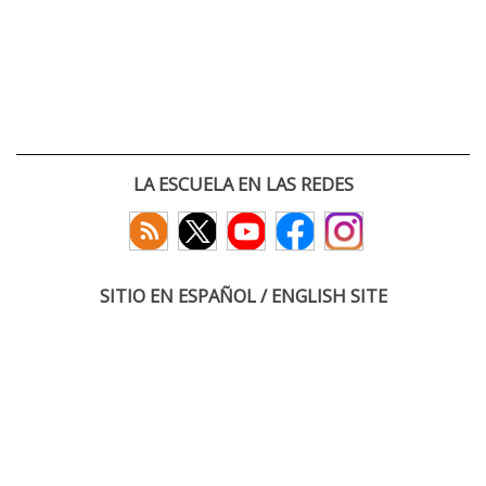
LA ESCUELA EN LAS REDES
SITIO EN ESPAÑOL / ENGLISH SITE
(c) 2026 :: Escuela Técnica Superior de Ingenieros de Telecomunicación
Paseo Belén 15. Campus Miguel Delibes
47011 Valladolid, España
Tel: +34 983 423660
email: infoacceso
tel
uva
es