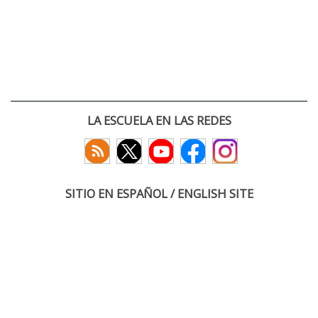
LA ESCUELA EN LAS REDES
SITIO EN ESPAÑOL / ENGLISH SITE
(c) 2026 :: Escuela Técnica Superior de Ingenieros de Telecomunicación
Paseo Belén 15. Campus Miguel Delibes
47011 Valladolid, España
Tel: +34 983 423660
email: infoacceso
tel
uva
es