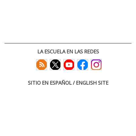
LA ESCUELA EN LAS REDES
SITIO EN ESPAÑOL / ENGLISH SITE
(c) 2026 :: Escuela Técnica Superior de Ingenieros de Telecomunicación
Paseo Belén 15. Campus Miguel Delibes
47011 Valladolid, España
Tel: +34 983 423660
email: infoacceso
tel
uva
es