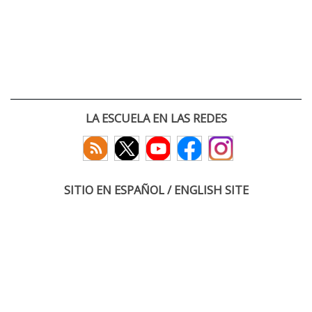
LA ESCUELA EN LAS REDES
SITIO EN ESPAÑOL / ENGLISH SITE
(c) 2026 :: Escuela Técnica Superior de Ingenieros de Telecomunicación
Paseo Belén 15. Campus Miguel Delibes
47011 Valladolid, España
Tel: +34 983 423660
email: infoacceso
tel
uva
es