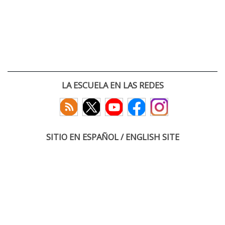
LA ESCUELA EN LAS REDES
SITIO EN ESPAÑOL / ENGLISH SITE
(c) 2026 :: Escuela Técnica Superior de Ingenieros de Telecomunicación
Paseo Belén 15. Campus Miguel Delibes
47011 Valladolid, España
Tel: +34 983 423660
email: infoacceso
tel
uva
es