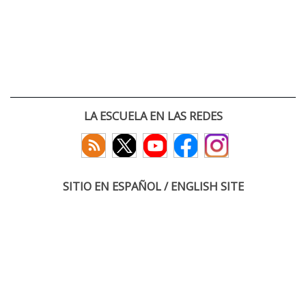
LA ESCUELA EN LAS REDES
SITIO EN ESPAÑOL / ENGLISH SITE
(c) 2026 :: Escuela Técnica Superior de Ingenieros de Telecomunicación
Paseo Belén 15. Campus Miguel Delibes
47011 Valladolid, España
Tel: +34 983 423660
email: infoacceso
tel
uva
es