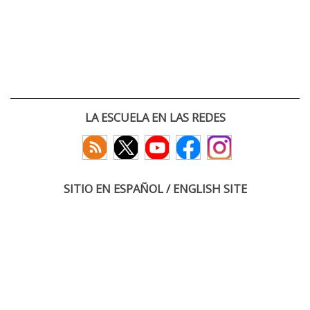
LA ESCUELA EN LAS REDES
SITIO EN ESPAÑOL / ENGLISH SITE
(c) 2026 :: Escuela Técnica Superior de Ingenieros de Telecomunicación
Paseo Belén 15. Campus Miguel Delibes
47011 Valladolid, España
Tel: +34 983 423660
email: infoacceso
tel
uva
es