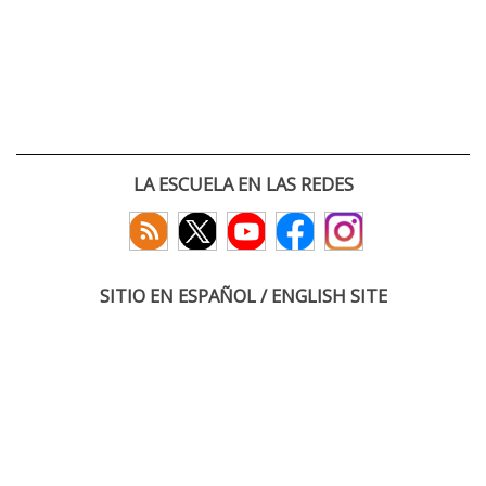
LA ESCUELA EN LAS REDES
SITIO EN ESPAÑOL / ENGLISH SITE
(c) 2026 :: Escuela Técnica Superior de Ingenieros de Telecomunicación
Paseo Belén 15. Campus Miguel Delibes
47011 Valladolid, España
Tel: +34 983 423660
email: infoacceso
tel
uva
es